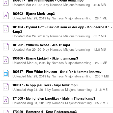
190101 - Thor Fremmegård - Ukjent tema.mp3
Updated Mar 29, 2019 by
Namsos Misjonsforsamling
42.6 MB
190302 - Bjarne Mork -.mp3
Uploaded Mar 29, 2019 by
Namsos Misjonsforsamling
28.4 MB
181104 - Øyvind Rott - Søk det som er der opp - Kolloserne 3 1 -
4.mp3
Updated Mar 29, 2019 by
Namsos Misjonsforsamling
65.7 MB
181202 - Wilhelm Nessa - Jes 12.mp3
Updated Mar 29, 2019 by
Namsos Misjonsforsamling
42.8 MB
190106 - Bjarne Ljøkjell - Ukjent tema.mp3
Uploaded Mar 29, 2019 by
Namsos Misjonsforsamling
25.3 MB
190317 - Finn Widar Knutzen - Strid for å komme inn.wav
Uploaded Mar 29, 2019 by
Namsos Misjonsforsamling
235.7 MB
180617 - ta opp jesu kors - tarje løvik.mp3
Uploaded Aug 31, 2018 by
Namsos Misjonsforsamling
31.6 MB
171008 - Menigheten Laodikea - Malvin Thorsvik.mp3
Uploaded Aug 31, 2018 by
Namsos Misjonsforsamling
35.7 MB
170429 - Romerne 4 - Knut Pedersen.mp3